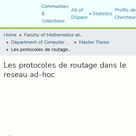
Communities
All of
Profils de
&
Statistics
DSpace
Chercheur
Collections
Home
Faculty of Mathematics and Computer Science
Department of Computer Science
Master Thesis
Les protocoles de routage dans le reseau ad-hoc
Les protocoles de routage dans le
reseau ad-hoc
Loading...