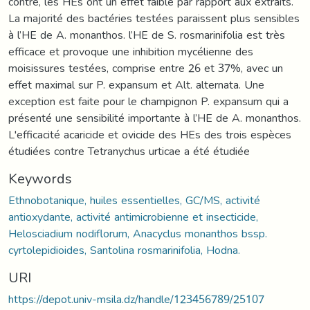
contre, les HEs ont un effet faible par rapport aux extraits.
La majorité des bactéries testées paraissent plus sensibles
à l’HE de A. monanthos. l’HE de S. rosmarinifolia est très
efficace et provoque une inhibition mycélienne des
moisissures testées, comprise entre 26 et 37%, avec un
effet maximal sur P. expansum et Alt. alternata. Une
exception est faite pour le champignon P. expansum qui a
présenté une sensibilité importante à l’HE de A. monanthos.
L'efficacité acaricide et ovicide des HEs des trois espèces
étudiées contre Tetranychus urticae a été étudiée
Keywords
Ethnobotanique, huiles essentielles, GC/MS, activité
antioxydante, activité antimicrobienne et insecticide,
Helosciadium nodiflorum, Anacyclus monanthos bssp.
cyrtolepidioides, Santolina rosmarinifolia, Hodna.
URI
https://depot.univ-msila.dz/handle/123456789/25107