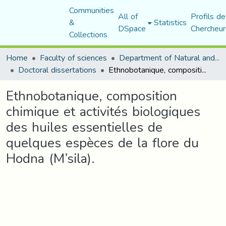
Communities
All of
Profils de
&
Statistics
DSpace
Chercheur
Collections
Home
Faculty of sciences
Department of Natural and Life Sciences
Doctoral dissertations
Ethnobotanique, composition chimique et activités biologiques des huiles essentielles de quelques espèces de la flore du Hodna (M’sila).
Ethnobotanique, composition
chimique et activités biologiques
des huiles essentielles de
quelques espèces de la flore du
Hodna (M’sila).