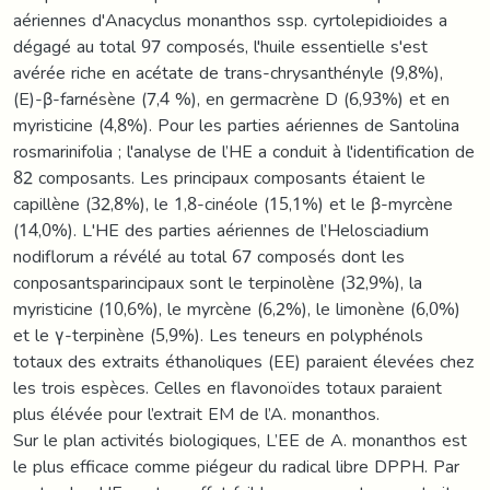
aériennes d'Anacyclus monanthos ssp. cyrtolepidioides a
dégagé au total 97 composés, l'huile essentielle s'est
avérée riche en acétate de trans-chrysanthényle (9,8%),
(E)-β-farnésène (7,4 %), en germacrène D (6,93%) et en
myristicine (4,8%). Pour les parties aériennes de Santolina
rosmarinifolia ; l'analyse de l’HE a conduit à l'identification de
82 composants. Les principaux composants étaient le
capillène (32,8%), le 1,8-cinéole (15,1%) et le β-myrcène
(14,0%). L'HE des parties aériennes de l’Helosciadium
nodiflorum a révélé au total 67 composés dont les
conposantsparincipaux sont le terpinolène (32,9%), la
myristicine (10,6%), le myrcène (6,2%), le limonène (6,0%)
et le γ-terpinène (5,9%). Les teneurs en polyphénols
totaux des extraits éthanoliques (EE) paraient élevées chez
les trois espèces. Celles en flavonoïdes totaux paraient
plus élévée pour l’extrait EM de l’A. monanthos.
Sur le plan activités biologiques, L’EE de A. monanthos est
le plus efficace comme piégeur du radical libre DPPH. Par