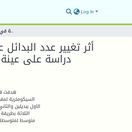
Log In
أثر تغيير عدد البدائل على الخصائص السيكومترية في مقياس تقدير الذات لـِ (Karl Perera)'' دراسة على عينة تلاميذ السنة الرابعة متوسطة يحياوي محمد الطاهر بالمسيلة.
أثر تغيير عدد البدائل
هدفت هذه
السيكومترية لمقي
الاول ببديلين والثان
متوسط لمتوسطة يح