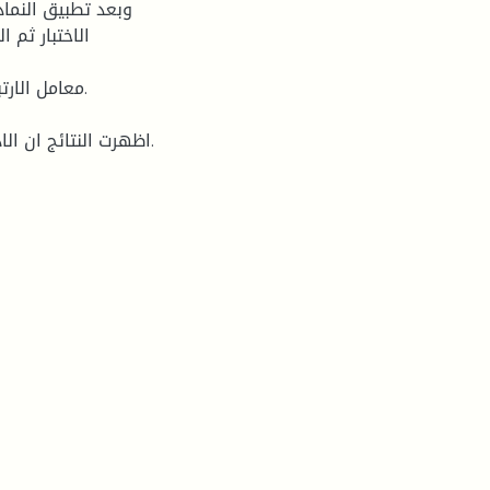
وبعد تطبيق النماذ
الاختبار ثم ا
معامل الارتب
اظهرت النتائج ان الاداة تتميز بصدق تمييزي عالٍ في الصورة (ج) خماسي البدائل.