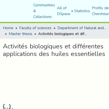
Communities
All of
Profils de
&
Statistics
DSpace
Chercheur
Collections
Home
Faculty of sciences
Department of Natural and Life Sciences
Master thesis
Activités biologiques et différentes applications des huiles essentielles
Activités biologiques et différentes
applications des huiles essentielles
Loading...