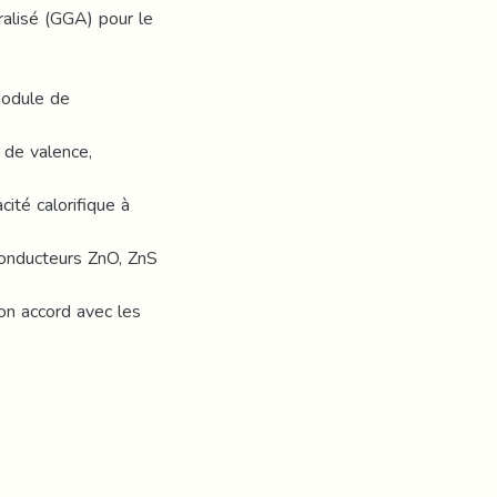
ralisé (GGA) pour le
module de
 de valence,
ité calorifique à
conducteurs ZnO, ZnS
on accord avec les