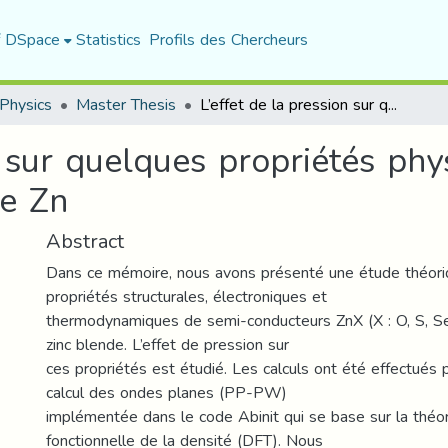
f DSpace
Statistics
Profils des Chercheurs
Physics
Master Thesis
L’effet de la pression sur quelques propriétés physiques des semi- conducteurs à base de Zn
n sur quelques propriétés ph
de Zn
Abstract
Dans ce mémoire, nous avons présenté une étude théori
propriétés structurales, électroniques et
thermodynamiques de semi-conducteurs ZnX (X : O, S, Se)
zinc blende. L’effet de pression sur
ces propriétés est étudié. Les calculs ont été effectués
calcul des ondes planes (PP-PW)
implémentée dans le code Abinit qui se base sur la théor
fonctionnelle de la densité (DFT). Nous