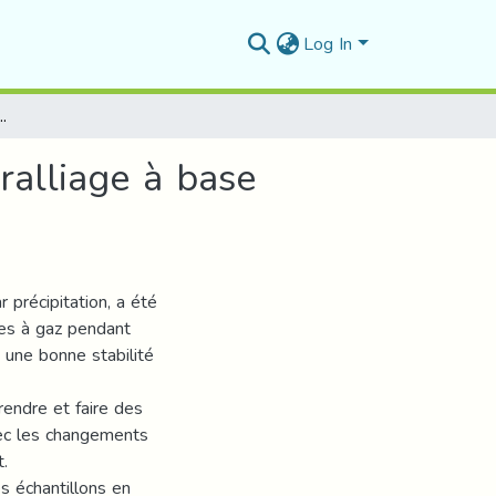
Log In
 thermiques sur le superalliage à base Nickel INC 738 LC
ralliage à base
 précipitation, a été
nes à gaz pendant
 une bonne stabilité
endre et faire des
vec les changements
t.
es échantillons en