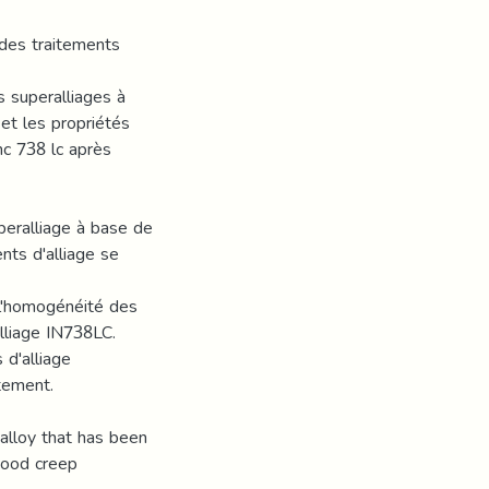
 des traitements
s superalliages à
et les propriétés
nc 738 lc après
peralliage à base de
nts d'alliage se
t l'homogénéité des
alliage IN738LC.
 d'alliage
tement.
 alloy that has been
 good creep