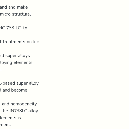
stand and make
micro structural
INC 738 LC, to
t treatments on Inc
ed super alloys
lloying elements
.
el-based super alloy
ted and become
on and homogeneity
f the IN738LC alloy.
elements is
tment.