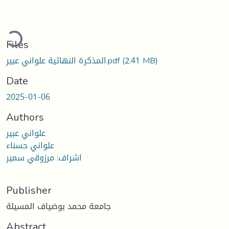
ading...
Files
(2.41 MB)
المذكرة النهائية علواني عبير.pdf
Date
2025-01-06
Authors
علواني عبير
علواني حسناء
اشراف: مرزوقي سمير
Publisher
جامعة محمد بوضياف المسيلة
Abstract