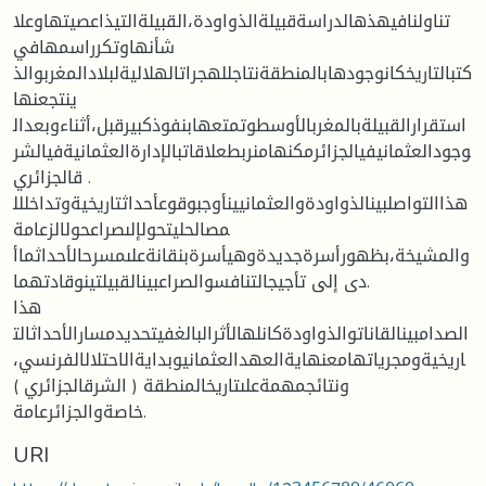
تناولنافيهذهالدراسةقبيلةالذواودة،القبيلةالتيذاعصيتهاوعلا
شأنهاوتكرراسمهافي
كتبالتاريخكانوجودهابالمنطقةنتاجللهجراتالهلاليةلبلادالمغربوالذ
ينتجعنها
استقرارالقبيلةبالمغربالأوسطوتمتعهابنفوذكبيرقبل،أثناءوبعدال
وجودالعثمانيفيالجزائرمكنهامنربطعلاقاتبالإدارةالعثمانيةفيالشر
قالجزائري .
هذاالتواصلبينالذواودةوالعثمانيينأوجبوقوعأحداثتاريخيةوتداخللل
مصالحليتحولإلىصراعحولالزعامة
والمشيخة،بظهورأسرةجديدةوهيأسرةبنقانةعلىمسرحالأحداثماأ
دى إلى تأجيجالتنافسوالصراعبينالقبيلتينوقادتهما.
هذا
الصدامبينالقاناتوالذواودةكانلهالأثرالبالغفيتحديدمسارالأحداثالت
اريخيةومجرياتهامعنهايةالعهدالعثمانيوبدايةالاحتلالالفرنسي،
ونتائجمهمةعلىتاريخالمنطقة ( الشرقالجزائري )
خاصةوالجزائرعامة.
URI