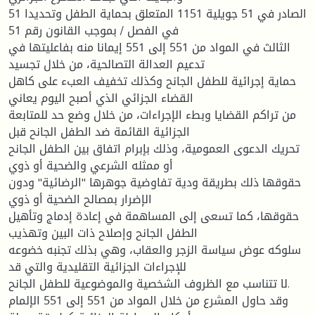
51 الصادر في 51 جويلية 1151 المتعلق بحماية الطفل وتحديدا
في الفصل / بموجب القانون رقم 51
الثالث في المواد من 551 إلى 551 إيمانا منه بفاعليتها في
تدعيم العدالة التصالحية، من خلال تجسيد
حماية إجرائية للطفل الجانح وكذلك تخفيف العبء على كاهل
القضاء الجزائي الذي أصبح اليوم يعاني
من تراكم القضايا وبطء الإجراءات، من خلال وضع حد للمتابعة
الجزائية القائمة ضد الطفل الجانح قبل
تحريك الدعوى العمومية، وذلك بإبرام اتفاق بين الطفل الجانح
أو ممثله الشرعي والضحية أو ذوي
حقوقها ذلك بطريقة ودية تفاوضية جوهرها "الرضائية" ودون
الإضرار بمصالح الضحية أو ذوي
حقوقها، كما تسعى إلى المساهمة في إعادة إدماج وتأهيل
الطفل الجانح وإصلاح ذات البين وتهذيب
سلوكه عوض سياسة الزجر والعقاب، وهي بذلك تجنبه خضوعه
للإجراءات الجزائية التقليدية والتي قد
لا تتناسب مع الظروف الشخصية والموضوعية للطفل الجانح.
وقد حاول المشرع من خلال المواد من 551 إلى 551 الإلمام