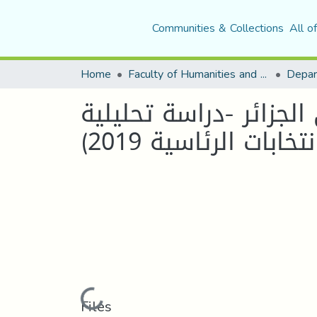
Communities & Collections
All o
Home
Faculty of Humanities and Social Sciences
الجزائر -دراسة تحليلية
Loading...
Files