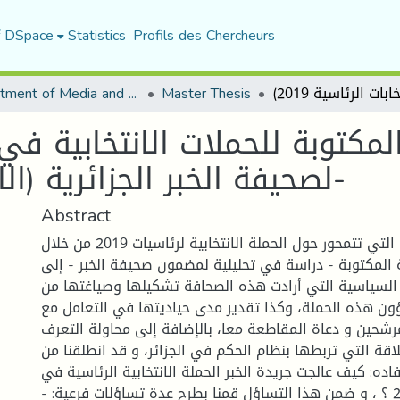
f DSpace
Statistics
Profils des Chercheurs
Department of Media and Communication Studies
Master Thesis
لمكتوبة للحملات الانتخابية في 
لصحيفة الخبر الجزائرية (الانتخابات الرئاسية 2019)-
Abstract
تهدف دراستنا التي تتمحور حول الحملة الانتخابية لرئاسيات 2019 من خلال
ة المكتوبة - دراسة في تحليلية لمضمون صحيفة الخبر - إلى
السياسية التي أرادت هذه الصحافة تشكيلها وصياغتها من
ون هذه الحملة، وكذا تقدير مدى حياديتها في التعامل مع
مرشحين و دعاة المقاطعة معا، بالإضافة إلى محاولة التعرف
اقة التي تربطها بنظام الحكم في الجزائر، و قد انطلقنا من
ه: كيف عالجت جريدة الخبر الحملة الانتخابية الرئاسية في
الجزائر سنة 2019 ؟ ، و ضمن هذا التساؤل قمنا بطرح عدة تساؤلات فرعية: -