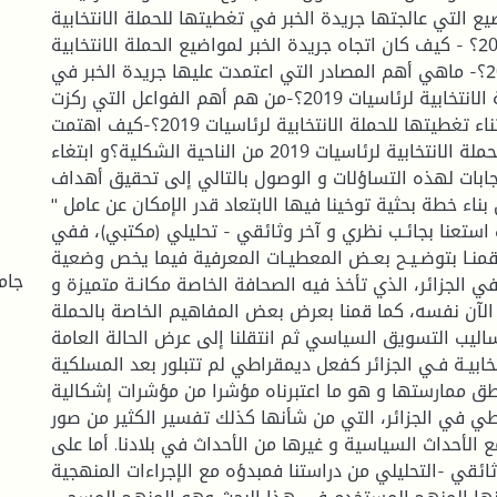
 التي عالجتها جريدة الخبر في تغطيتها للحملة الانتخابية
لرئاسيات 2019؟ - كيف كان اتجاه جريدة الخبر لمواضيع الحملة الانتخابية
لرئاسيات 2019؟- ماهي أهم المصادر التي اعتمدت عليها جريدة الخبر في
تغطيتها للحملة الانتخابية لرئاسيات 2019؟-من هم أهم الفواعل التي ركزت
عليهم جريدة الخبر أثناء تغطيتها للحملة الانتخابية لرئاسيات 2019؟-كيف اهتمت
جريدة الخبر بالحملة الانتخابية لرئاسيات 2019 من الناحية الشكلية؟و ابتغاء
ابات لهذه التساؤلات و الوصول بالتالي إلى تحقيق أهداف
بناء خطة بحثية توخينا فيها الابتعاد قدر الإمكان عن عامل "
استعنا بجائـب نظري و آخر وثائقي - تحليلي (مكتبي)، ففي
قمنـا بتوضـيـح بعـض المعطيـات المعرفية فيما يخص وضعية
جام
 الجزائر، الذي تأخذ فيه الصحافة الخاصة مكانـة متميزة و
الآن نفسه، كما قمنا بعرض بعض المفاهيم الخاصة بالحملة
أساليب التسويق السياسي ثم انتقلنا إلى عرض الحالة العامة
تخابيـة فـي الجزائر كفعل ديمقراطي لم تتبلور بعد المسلكية
طق ممارستها و هو ما اعتبرناه مؤشرا من مؤشرات إشكالية
طي في الجزائر، التي من شأنها كذلك تفسير الكثير من صور
 الأحداث السياسية و غيرها من الأحداث في بلادنا. أما على
ائقي -التحليلي من دراستنا فمبدؤه مع الإجراءات المنهجية