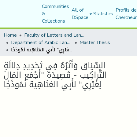
Communities
All of
Profils de
&
Statistics
DSpace
Chercheur
Collections
Home
Faculty of Letters and Languages
Department of Arabic Language and Literature
Master Thesis
السِّيَاق وَأَثَرُهُ فِي تَحْدِيدِ دِلالَةِ التَّراكِيب - قَصِيدَة "أَجْمَع المَالَ لِغَيْرِي" لأَبِي العَتَاهِية نَمُوذَجًا
السِّيَاق وَأَثَرُهُ فِي تَحْدِيدِ دِلالَةِ
التَّراكِيب - قَصِيدَة "أَجْمَع المَالَ
لِغَيْرِي" لأَبِي العَتَاهِية نَمُوذَجًا