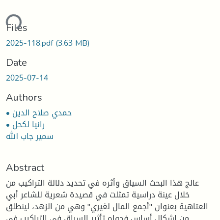
ding...
Files
2025-118.pdf
(3.63 MB)
Date
2025-07-14
Authors
• حمدي صلاح الدين
• رانيا لكحل
سمير جاب الله
Abstract
عالج هذا البحث السياق وأثره في تحديد دلالة التراكيب من
خلال عينة دراسية تمثلت في قصيدة شعرية للشاعر أبي
العتاهية بعنوان "أجمع المال لغيري" وهي من الزهد، لينطلق
من إشكال أساس فحواه تأثير السياق في التراكيب في