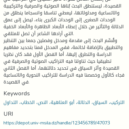
القصيدة، ليستنطق البحث بُناها الصوتية والصرفية والتركيبية
والاتساعية ومدلولاتها، ليعطي تناسقا وانسجاما ينطلق من
الوحدات الصغرى إلى الوحدات الكبرى بناء، ليصل إلى عمق
الدلالة والتأثير من خلال إعطاء الأبعاد الظاهرة والأبعاد الخفية
التي أرادها الشاعر أن تصل للمتلقي.
وقُسِّم البحث إلى مقدمة ومدخل وفصلين جمعا بين التنظير
والتطبيق بالإضافة لخاتمة، ففي المدخل قمنا بتحديد مفاهيم
الدراسة والتطرق إليها، أما الفصل الأول فقد كان نظريا
تطبيقيا حيث تناولنا فيه التراكيب الصوتية والصرفية في
القصيدة وأثر السياق في تحديد دلالتهما، أما الفصل الثاني
فجاء كالأول وخصصنا فيه الدراسة للتراكيب النحوية والاتساعية
في القصيدة.
Keywords
التركيب، السياق، الدلالة، أبو العتاهية، النص، الخطاب، التداول
URI
https://depot.univ-msila.dz/handle/123456789/47073