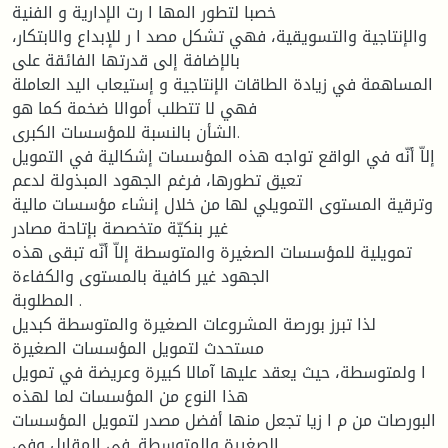
خصبا لتطور المها ا رت الإدارية و الفنية
والإنتاجية والتسويقية، فهي تشكل مصد ا ر للإبداع والابتكار،
بالإضافة إلى قدرتها الفائقة على
المساهمة في زيادة الطاقات الإنتاجية و إستيعاب اليد العاملة
فهي لا تتطلب أموالا ضخمة كما هو
الشأن بالنسبة للمؤسسات الكبرى.
إلاّ أنّه في الواقع تواجه هذه المؤسسات إشكالية في التمويل
تعيق تطورها، فرغم الجهود المبذولة لدعم
وترقية المستوى التمويلي لها من خلال إنشاء مؤسسات مالية
غير بنكيّة متخصصة بإتاحة مصادر
تمويلية للمؤسسات الصغيرة والمتوسطة إلاّ أنّه تبقى هذه
الجهود غير كافية بالمستوى والكفاءة
المطلوبة .
لذا تبرز بورصة المشروعات الصغيرة والمتوسطة كبديل
مستحدث لتمويل المؤسسات الصغيرة
ا ولمتوسطة، حيث يعقد عليها آمالا كبيرة وعريضة في تمويل
هذا النوع من المؤسسات لما لهذه
البورصات من م ا زيا تجعل منها أفضل مصدر لتمويل المؤسسات
الصغيرة والمتوسطة. في المقابل وفي