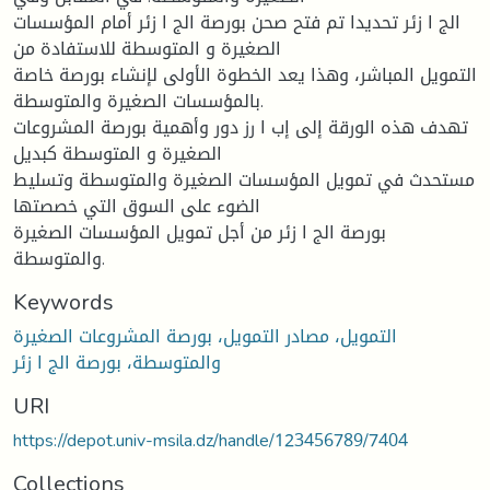
الج ا زئر تحديدا تم فتح صحن بورصة الج ا زئر أمام المؤسسات
الصغيرة و المتوسطة للاستفادة من
التمويل المباشر، وهذا يعد الخطوة الأولى لإنشاء بورصة خاصة
بالمؤسسات الصغيرة والمتوسطة.
تهدف هذه الورقة إلى إب ا رز دور وأهمية بورصة المشروعات
الصغيرة و المتوسطة كبديل
مستحدث في تمويل المؤسسات الصغيرة والمتوسطة وتسليط
الضوء على السوق التي خصصتها
بورصة الج ا زئر من أجل تمويل المؤسسات الصغيرة
والمتوسطة.
Keywords
التمويل، مصادر التمويل، بورصة المشروعات الصغيرة
والمتوسطة، بورصة الج ا زئر
URI
https://depot.univ-msila.dz/handle/123456789/7404
Collections