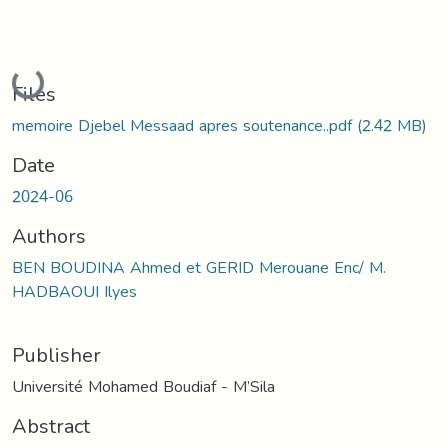
Loading...
Files
memoire Djebel Messaad apres soutenance..pdf
(2.42 MB)
Date
2024-06
Authors
BEN BOUDINA Ahmed et GERID Merouane Enc/ M.
HADBAOUI Ilyes
Publisher
Université Mohamed Boudiaf - M’Sila
Abstract