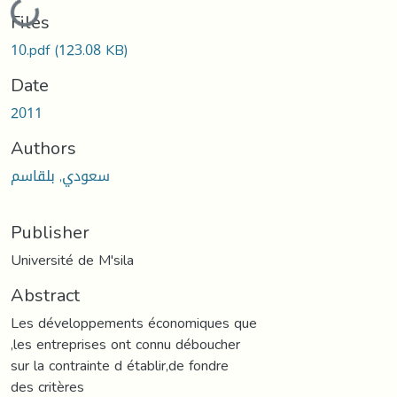
Loading...
Files
10.pdf
(123.08 KB)
Date
2011
Authors
سعودي, بلقاسم
Publisher
Université de M'sila
Abstract
Les développements économiques que
,les entreprises ont connu déboucher
sur la contrainte d établir,de fondre
des critères