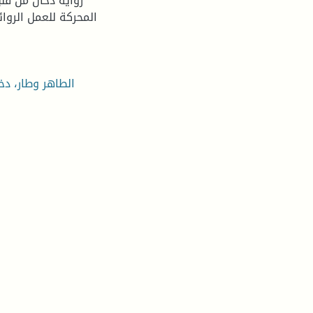
رواية دخان من قل
المحركة للعمل الروائ
الطاهر وطار، دخ