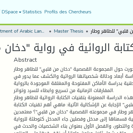
f DSpace
Statistics
Profils des Chercheurs
Department of Arabic Language and Literature
Master Thesis
كتابة الروائية في رواية "دخان
Abstract
ورت حول المجموعة القصصية "دخان من قلبي" للطاهر وطار
سة أبعاد ودلالة شخصياتها الروائية والكشف عما يدور في
اطنية بدراسة الأماكن المفتوحة والمغلقة الموجودة بالرواية
المفارقات الزمانية من تسريع وابطاء للسرد وتواتر.
ذه الدراسة المعنونة بتقنيات الكتابة الروائية للطاهر وطار
بي" الإجابة عن الإشكالية الآتية: ماهي أهم تقنيات الكتابة
طاهر وطار في مجموعته القصصية "دخان من قلبي"؟ معتمدين
 قسمناها إلى مدخل وفصلين جاء المدخل كتوطئة للرواية
أة والتطور، والفصل الأول بعنوان بناء الشخصيات والحدث في