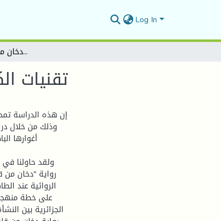
Log In
تقنيات الكتابة الروائية في رواية "دخان من قلبي" للطاهر وطار
تقنيات ال
إن هذه الدراسة تمح
وذلك من خلال درا
أغوارها الب
ولقد حاولنا في ه
رواية "دخان من قل
الروائية عند ال
على خطة منهجية
الجزائرية بين النش