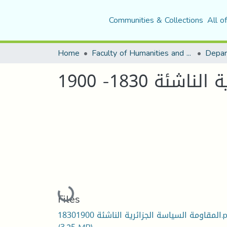
Communities & Collections
All o
Home
Faculty of Humanities and Social Sciences
Depar
ئة 1830- 1900
Loading...
Files
ية الناشئة 18301900