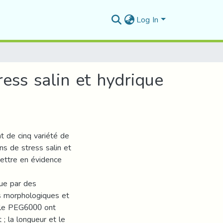
Log In
ess salin et hydrique
t de cinq variété de
ns de stress salin et
mettre en évidence
ue par des
es morphologiques et
t le PEG6000 ont
; la longueur et le