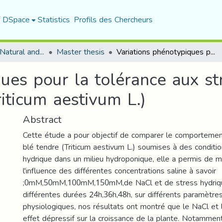
f DSpace
Statistics
Profils des Chercheurs
Department of Natural and Life Sciences
Master thesis
Variations phénotypiques pour la tolérance aux stress salin et hydrique chez le blé tendre (Triticum aestivum L.)
ues pour la tolérance aux str
riticum aestivum L.)
Abstract
Cette étude a pour objectif de comparer le comportemen
blé tendre (Triticum aestivum L.) soumises à des conditio
hydrique dans un milieu hydroponique, elle a permis de 
l'influence des différentes concentrations saline à savoir
;0mM,50mM,100mM,150mM,de NaCl et de stress hydriq
différentes durées 24h,36h,48h, sur différents paramètr
physiologiques, nos résultats ont montré que le NaCl e
effet dépressif sur la croissance de la plante. Notamment 