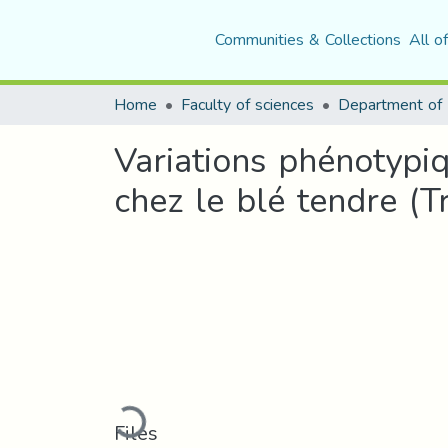
Communities & Collections
All o
Home
Faculty of sciences
Variations phénotypiq
chez le blé tendre (T
Loading...
Files