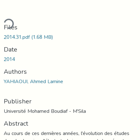
ding...
Files
2014.31.pdf
(1.68 MB)
Date
2014
Authors
YAHIAOUI, Ahmed Lamine
Publisher
Université Mohamed Boudiaf - M'Sila
Abstract
Au cours de ces dernières années, l'évolution des études