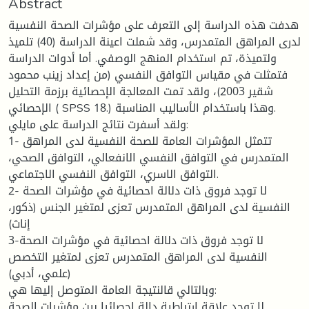
Abstract
هدفت هذه الدراسة إلى التعرف على مؤشرات الصحة النفسية
لدرى المراهق المتمدرس، وقد شملت اعينة الدراسة (40) تلميذ
ولتميذة، تم استخدام المنهج الوصفي. أما أدوات الدراسة
فتمثلت في مقياس التوافق النفسي (من إعداد زينب محمود
شقير 2003)، ولقد تمت المعالجة الإحصائية برزمة التحليل
الإحصائي ( SPSS 18.) وهذا باستخدام الأساليب المناسبة.
ولقد أسفرت نتائج الدراسة على مايلي:
1- تتمثل المؤشرات العامة للصحة النفسية لدى المراهق
المتمدرس في التوافق النفسي الانفعالي، التوافق الصحي،
التوافق الاسري، التوافق النفسي الاجتماعي.
2- لا توجد فروق ذات دلالة احصائية في مؤشرات الصحة
النفسية لدى المراهق المتمدرس تعزى لمتغير الجنس (ذكور،
إناث)
3-لا توجد فروق ذات دلالة احصائية في مؤشرات الصحة
النفسية لدى المراهق المتمدرس تعزى لمتغير التخصص
(علمي، أدبي)
وبالتالي قالنتيجة العامة المتوصل إليها هي:
لا توجد علاقة ارتباطية دالة احصائيا بين مؤشرات الصحة