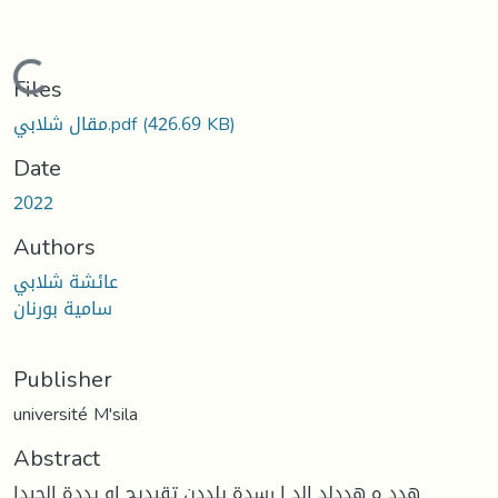
Loading...
Files
(426.69 KB)
مقال شلابي.pdf
Date
2022
Authors
عائشة شلابي
سامية بورنان
Publisher
université M'sila
Abstract
هدد ه هددلد الد ا رسدة يلددن تقيديح او يددة الحيدا