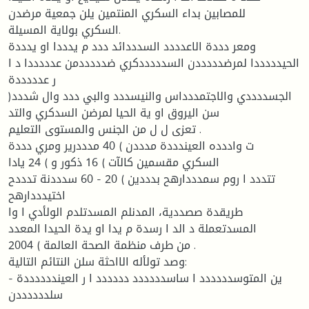
للمصابين بداء السكري المنتمين يلن جمعية مرضدن
السكري بولاية المسيلة.
ومعر دددة الاعدددد السدددائد ددد م يدددا او يدددة
الحيدددددا لمرضدددددن السدددددكري ضدددددمن عدددددا د ا
ر عدددددة
)الجسددددي والاجتمددداس والنيسددد والبي ددد وال شددد
سن اليروق او ية الحيا لمرضن السدكري والتد
تعزى ل ل من الجنس والمستوى التعليم .
ت واددده العيندددة مدددن ) 40 مدددرير ومري دددة
السكري مقسمين كالآت ) 16 ذكور و ) 24 يادا
تتددد ا روم سمدددارهح بدددين ) 20 - 60 سدددنة تدددح
اختيدددارهح
طريقدة صصددية، المدنلم المسدتلدم الولأدي ا وا
المسدتعملة د الد ا رسدة م يدا او يدة الحيدا المعدد
من طرف منظمة الصحة العالمة ) 2004 .
وصد تولأله الااحثة سلن النتائم التالية:
- ين المتوسدددددد ا ساسدددددد دددددد ا ر العينددددددة
سلددددددن