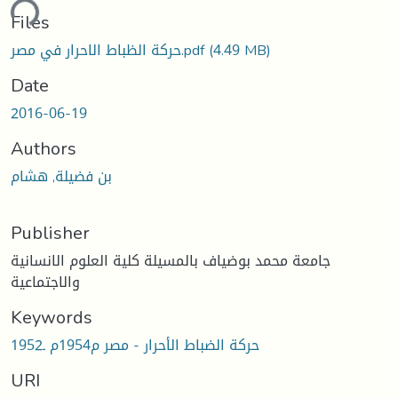
ding...
Files
حركة الظباط الاحرار في مصر.pdf
(4.49 MB)
Date
2016-06-19
Authors
بن فضيلة, هشام
Publisher
جامعة محمد بوضياف بالمسيلة كلية العلوم الانسانية
والاجتماعية
Keywords
حركة الضباط الأحرار - مصر م1954م ـ1952
URI