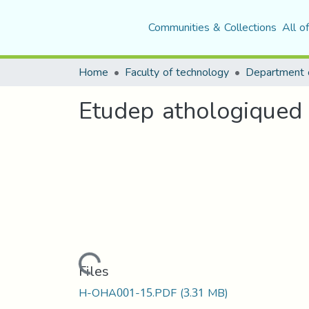
Communities & Collections
All o
Home
Faculty of technology
Department o
Etudep athologiqued 
Loading...
Files
H-OHA001-15.PDF
(3.31 MB)