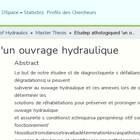
f DSpace
Statistics
Profils des Chercheurs
f Hydraulics
Master Thesis
Etudep athologiqued 'un ouvrage hydraulique
'un ouvrage hydraulique
Abstract
Le but de notre étudee st de diagnostiquerle s défaillan
dégradationsq ui peuvent
subvenir au ouwage hydraulique et ces annexes lors de s
déterminer les
solutions de réhabilitations pour préserver et proronger 
ouwage hydraulique
et assurerle s conditionst echniquesa ppropriéesp otlf s
fonctionnement'
Nousillustronsdanssetravailladéterminationlescaspathol