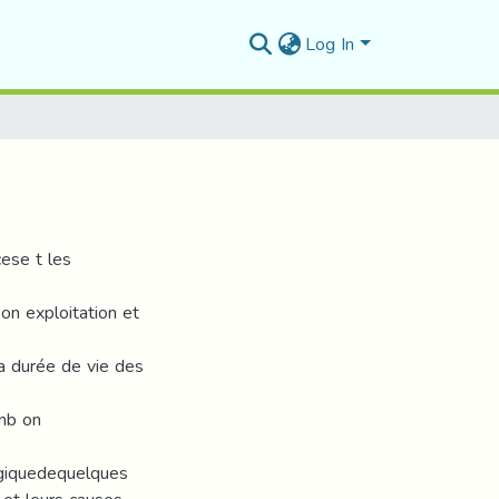
Log In
cese t les
on exploitation et
ra durée de vie des
onb on
ogiquedequelques