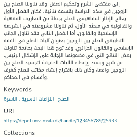
إلى مقتضى الشرع وتحكيم العقل. وقد تناولنا الصلح بين
الزوجين في هذه الدراسة بقسمة ثنائية، فكان الفصل الأول
يعالج الإطار المفاهيمي للصلح بجملة من التعاريف الفقهية
والقانونية في مبحثه الأول، ثم تناولنا مشروعيته في الشريعة
الإسلامية والقانون. أما الفصل الثاني فقد تناول الجانب
التطبيقي للصلح بين الزوجين بعنوان آليات الصلح في الفقه
الإسلامي والقانون الجزائري. وقد توج هذا البحث بخاتمة تناولت
بعض النتائج التي في مضمونها الإجابة على الإشكال الرئيس،
من شرح وبسط وإعطاء الآليات الحقيقة لتجسيد الصلح بين
الزوجين واقعا، وكان ذلك باقتراح إنشاء مكاتب للصلح كغرف
وأقسام في المحاكم.
Keywords
الصلح . النزاعات الاسرية . الاسرة
URI
https://depot.univ-msila.dz/handle/123456789/25933
Collections