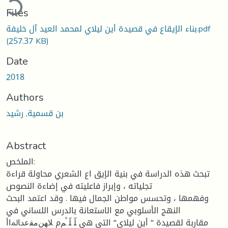
Files
بناء الإيقاع في قصيدة أين ليلاي لمحمد العيد آل خليفة.pdf
(257.37 KB)
Date
2018
Authors
بن قسمية, رشيد
Abstract
الملخص:
تبحث هذه الدراسة في بنية الإيق اع الشعري محاولة قراءة
تجلياته ، وإبراز فاعليته في إضاءة النصوص
وفهمها ، وتحسس مواطن الجمال فيها . وقد اعتمد البحث
النهج الأسلوبي مع الاستعانة بالدرس اللساني في
مقاربة لقصيدة " أين ليلاي" التي هي ﻠََ ﻠََ ََﻢم ﻼﻬﻦﻣﻘﻋﺪﺎﳌاأ