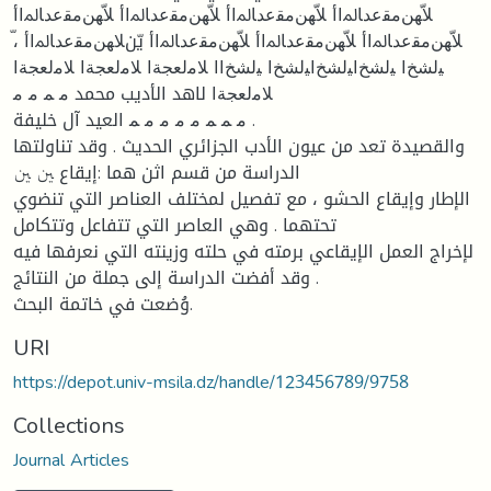
ﻼّﻬﻦﻣﻘﻋﺪﺎﳌاأ ﻼّﻬﻦﻣﻘﻋﺪﺎﳌاأ ﻼّﻬﻦﻣﻘﻋﺪﺎﳌاأ ﻼّﻬﻦﻣﻘﻋﺪﺎﳌاأ
ﻼّﻬﻦﻣﻘﻋﺪﺎﳌاأ ﻼّﻬﻦﻣﻘﻋﺪﺎﳌاأ ﻼّﻬﻦﻣﻘﻋﺪﺎﳌاأ يّنﻼﻬﻦﻣﻘﻋﺪﺎﳌاأ ،ّ
ﻴﻟﺸﺦا ﻴﻟﺸﺦاﻴﻟﺸﺦاﻴﻟﺸﺦا ﻴﻟﺸﺦاا ﻼﻣﻟﻌﺠﺔا ﻼﻣﻟﻌﺠﺔا ﻼﻣﻟﻌﺠﺔا
ﻼﻣﻟﻌﺠﺔا لاهد الأديب محمد ﻣ ﻤ ﻣ ﻣ
ﻣ ﻤ ﻤ ﻣ ﻣ ﻣ ﻣ ﻤ العيد آل خليفة .
والقصيدة تعد من عيون الأدب الجزائري الحديث . وقد تناولتها
الدراسة من قسم اثن هما :إيقاع ﲔ ﲔ
الإطار وإيقاع الحشو ، مع تفصيل لمختلف العناصر التي تنضوي
تحتهما . وهي العاصر التي تتفاعل وتتكامل
لإخراج العمل الإيقاعي برمته في حلته وزينته التي نعرفها فيه
. وقد أفضت الدراسة إلى جملة من النتائج
وُضعت في خاتمة البحث.
URI
https://depot.univ-msila.dz/handle/123456789/9758
Collections
Journal Articles