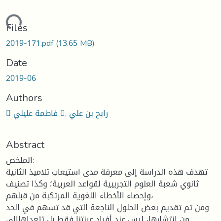
oading...
Files
2019-171.pdf
(13.65 MB)
Date
2019-06
Authors
 فاطمة عليلي , رابح بن علي
Abstract
الملخص:
تهدف هذه الدراسة إلى معرفة مدى استيعاب تلاميذ الثانية
ثانوي شعبة العلوم التجريبية لقواعد العربية؛ وكذا تصنيف
وإحصاء الأخطاء اللغوية المرتكبة من قبلهم،
ومن ثم تقديم بعض الحلول الناجعة التي قد تسهم في الحد
من انتشارها، ليس عند أفراد عينتنا فقط بل تتعداهاإلى