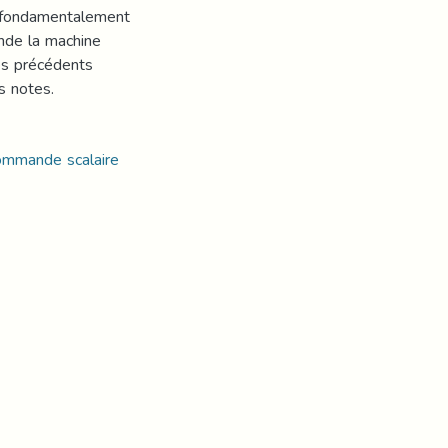
ui fondamentalement
ande la machine
es précédents
s notes.
Commande scalaire