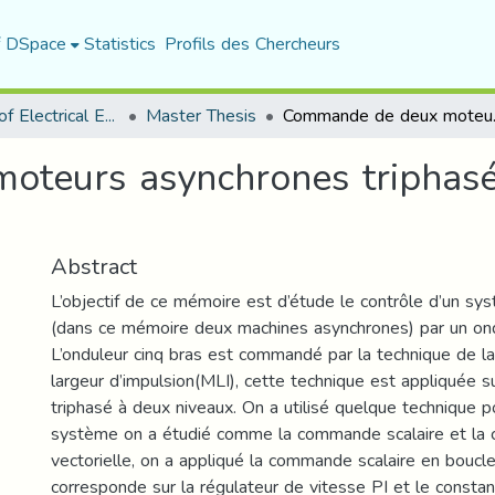
f DSpace
Statistics
Profils des Chercheurs
Department of Electrical Engineering
Master Thesis
Commande de deu
teurs asynchrones triphasé
Abstract
L’objectif de ce mémoire est d’étude le contrôle d’un s
(dans ce mémoire deux machines asynchrones) par un ond
L’onduleur cinq bras est commandé par la technique de l
largeur d’impulsion(MLI), cette technique est appliquée s
triphasé à deux niveaux. On a utilisé quelque technique
système on a étudié comme la commande scalaire et l
vectorielle, on a appliqué la commande scalaire en boucl
corresponde sur la régulateur de vitesse PI et le cons