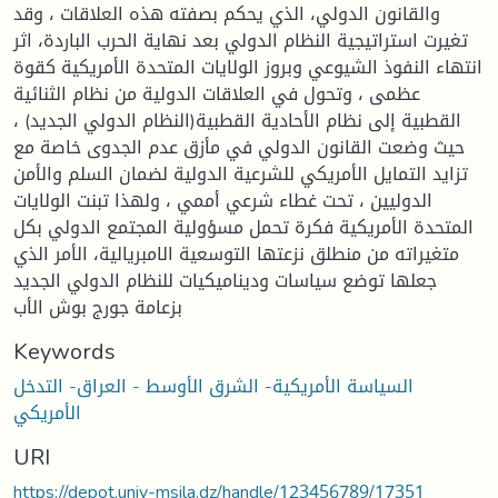
والقانون الدولي، الذي يحكم بصفته هذه العلاقات ، وقد
تغيرت استراتيجية النظام الدولي بعد نهاية الحرب الباردة، اثر
انتهاء النفوذ الشيوعي وبروز الولايات المتحدة الأمريكية كقوة
عظمى ، وتحول في العلاقات الدولية من نظام الثنائية
القطبية إلى نظام الأحادية القطبية(النظام الدولي الجديد) ،
حيث وضعت القانون الدولي في مأزق عدم الجدوى خاصة مع
تزايد التمايل الأمريكي للشرعية الدولية لضمان السلم والأمن
الدوليين ، تحت غطاء شرعي أممي ، ولهذا تبنت الولايات
المتحدة الأمريكية فكرة تحمل مسؤولية المجتمع الدولي بكل
متغيراته من منطلق نزعتها التوسعية الامبريالية، الأمر الذي
جعلها توضع سياسات وديناميكيات للنظام الدولي الجديد
بزعامة جورج بوش الأب
Keywords
السياسة الأمريكية- الشرق الأوسط - العراق- التدخل
الأمريكي
URI
https://depot.univ-msila.dz/handle/123456789/17351