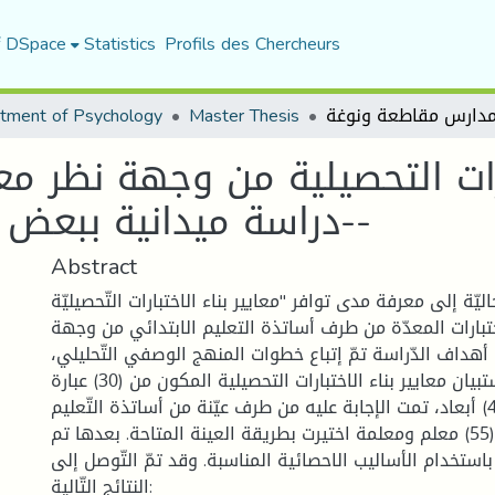
f DSpace
Statistics
Profils des Chercheurs
tment of Psychology
Master Thesis
ارات التحصيلية من وجهة نظر مع
-دراسة ميدانية ببعض مدارس مقاطعة ونوغة-
Abstract
يّة إلى معرفة مدى توافر "معايير بناء الاختبارات التّحصيليّة
تبارات المعدّة من طرف أساتذة التعليم الابتدائي من وجهة
هداف الدّراسة تمّ إتباع خطوات المنهج الوصفي التّحليلي،
حيث تمّ استخدام استبيان معايير بناء الاختبارات التحصيلية المكون من (30) عبارة
قسمت إلى أربعة (4) أبعاد، تمت الإجابة عليه من طرف عيّنة من أساتذة التّعليم
الابتدائي بلغ عددها (55) معلم ومعلمة اختيرت بطريقة العينة المتاحة. بعدها تم
ا باستخدام الأساليب الاحصائية المناسبة. وقد تمّ التّوصل إلى
النتائج التّالية: