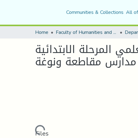
Communities & Collections
All o
Home
Faculty of Humanities and Social Sciences
Depar
لمي المرحلة الابتدائية
Loading...
Files