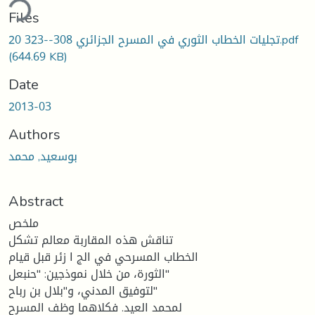
ding...
Files
20 تجليات الخطاب الثوري في المسرح الجزائري 308--323.pdf
(644.69 KB)
Date
2013-03
Authors
بوسعيد, محمد
Abstract
ملخص
تناقش هذه المقاربة معالم تشكل
الخطاب المسرحي في الج ا زئر قبل قيام
الثورة، من خلال نموذجين: "حنبعل"
لتوفيق المدني، و"بلال بن رباح"
لمحمد العيد. فكلاهما وظف المسرح