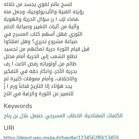
لنسج عالم لغوي يجسد من خلاله
رؤيته الفنية والأيديولوجية، وجعل منه
فضاء لإب ا رز سؤال الحرية والهوية،
وآلية من آليات التغيير وصياغة الحلم
الثوري. فهل أسهم كتاب المسرح في
صياغة مشروع تحرري؟ وهل امتلكوا
قبل قيام الثورة حرية تمكنهم من تجسيد
تطلع الشعب إلى الحرية أمام محتل
ظالم من أولوياته رفض الاعت ا رف
بحرية الآخر، وانكار حقه في التفكير
والاختلاف، وأمام معوقات كثيرة لم
يجد هؤلاء إلا التاريخ قناعاً ورم ا زً
للتعبير عن الثورة والرغبة في التح
Keywords
الكلمات المفتاحية: الخطاب المسرحي. حنبعل. بلال بن رباح
URI
https://depot.univ-msila.dz/handle/123456789/13459