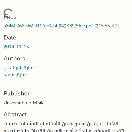
Loading...
Files
a8460068cd69919fec9cbb24233979ee.pdf
(215.55 KB)
Date
2014-11-15
Authors
عمارة, نور الدين
حبارة, محمد
Publisher
Université de M'sila
Abstract
الاختبار عبارة عن مجموعة من الأسئلة أو المشكلات صممت
لتقدير المعرفة أو الذكاء أو غيرهما من القدرات والخصائص و