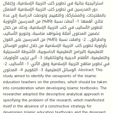
استراتيجية بنائية في تطوير كتب التربية الإسلامية، وإغفال
دور المدرسين في تطوير كتب التربية الإسلامية المتمثل
بالمقترحات، والمشاركة، والتقييم. وتوصلت الدراسة إلى عدة
نتائج، أهمها: 1- أعطت نسبة (89%) من المدرسين الأولوية
لتطوير الأساليب في كتب التربية الإسلامية، وذلك من خلال
تضمين المحتوى أمثلة وشواهد مناسبة، وتنويع الأساليب
والطرائق.... 2- وافقت نسبة (85%) من المدرسين على القول
بأولوية تطوير كتب التربية الإسلامية من خلال تطوير الوسائل
التعليمية (البرامج التعليمية الحاسوبية، الأشرطة التسجيلية
والتعليمية، الأفلام الدينية والوثائقية). 3- أتى ترتيب الأولويات
في تطوير مناهج التربية الإسلامية وفق الآتي: 1- الأساليب. 2-
الوسائل التعليمية. 3- التقويم. 4- المحتوى. Abstract: This
study aimed to identify the viewpoints of the Islamic
education teachers on the priorities, which should be taken
into consideration when developing Islamic textbooks. The
researcher adopted the descriptive analytical approach in
specifying the problem of the research, which manifested
itself in the absence of a constructive strategy for
developing Islamic education textbooks and the disregard