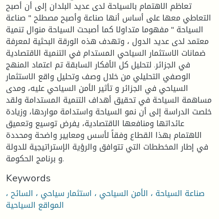
تعاظم الاهتمام بالسياحة لدى عديد البلدان إلى أن أصبح
التعاطي معها على أساس أنها صناعة وأصبح مصطلح " صناعة
السياحة " مفهوما متداولا كما أصبحت السياحة منوال تنمية
معتمد لدى عديد الدول ، وتهدف هذه الورقة البحثية لمعرفة
ضمانات الاستثمار السياحي المستدام في التنمية الاقتصادية
في الجزائر. لتحليل كل الأفكار السابقة تم اعتماد المنهج
الوصفي التحليلي من خلال وصف وتحليل واقع الاستثمار
السياحي في الجزائر و تأثير الأمن السياحي عليه، ومدى
مساهمة السياحة في تحقيق أهداف التنمية المستدامة ولقد
خلصت الدراسة إلى أن نمو السياحة واستدامة مواردها، وزيادة
عائداتها ومنافعها الاقتصادية، يفرض توسيع وتعميق
الاهتمام بهذا القطاع وفقاً لأسس ومعايير واضحة ومحددة
في إطار المخططات التي تتوافق والرؤية الإستراتيجية للدولة
و برنامج الحكومة.
Keywords
صناعة السياحة ، الأمن السياحي ، استثمار سياحي ، السائح ،
المواقع السياحية