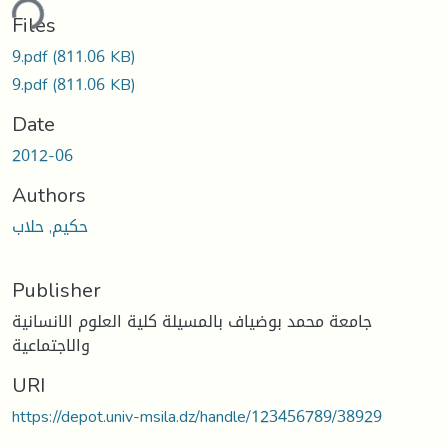
ding...
Files
9.pdf
(811.06 KB)
9.pdf
(811.06 KB)
Date
2012-06
Authors
حكيم, حلاب
Publisher
جامعة محمد بوضياف بالمسيلة كلية العلوم الانسانية
والاجتماعية
URI
https://depot.univ-msila.dz/handle/123456789/38929