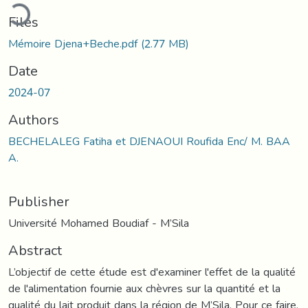
ading...
Files
Mémoire Djena+Beche.pdf
(2.77 MB)
Date
2024-07
Authors
BECHELALEG Fatiha et DJENAOUI Roufida Enc/ M. BAA
A.
Publisher
Université Mohamed Boudiaf - M’Sila
Abstract
L’objectif de cette étude est d'examiner l'effet de la qualité
de l'alimentation fournie aux chèvres sur la quantité et la
qualité du lait produit dans la région de M’Sila. Pour ce faire,