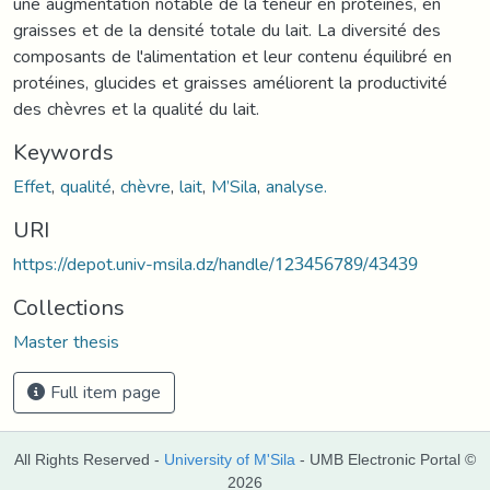
une augmentation notable de la teneur en protéines, en
graisses et de la densité totale du lait. La diversité des
composants de l'alimentation et leur contenu équilibré en
protéines, glucides et graisses améliorent la productivité
des chèvres et la qualité du lait.
Keywords
Effet
,
qualité
,
chèvre
,
lait
,
M’Sila
,
analyse.
URI
https://depot.univ-msila.dz/handle/123456789/43439
Collections
Master thesis
Full item page
All Rights Reserved -
University of M'Sila
- UMB Electronic Portal ©
2026