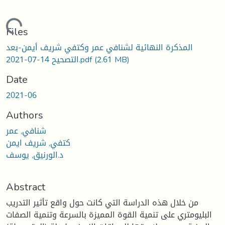
ding...
Files
المذكرة النهائية لشنافي عمر وكتفي شريف أيمن-بعد
(2.61 MB)
التصحيح 14-07-2021.pdf
Date
2021-06
Authors
شنافي, عمر
كتفي, شريف ايمن
د.الورنيق, يوسف
Abstract
من خلال هذه الدراسة التي كانت حول واقع تأثير التدريب
البليومتري على تنمية القوة المميزة بالسرعة وتنمية الصفات