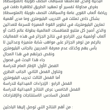
البدنية ومدى ملاءمتها للسباقات النصف طويلة (المتوسطة)
بغرض محاولة تفسير أو تمهيد الطريق لظاهرة طغت في
رياضة ألعاب القوى عامة والسباقات النصف طويلة (المتوسطة)
بشكل خاص تمثلت في التدريب البليومتري وما مدى أهمية
تمارين البليومتريك في تطوير القوة المميزة للسرعة للعدائين
والذي أصبح كل متتبع للمنافسات العالمية بطولة عالم كانت أو
ألعاب أولمبية يرى التراجع في نتائج الجزائر في هذه الفعاليات
بالرغم من توفر الجزائر على مواهب شابة متميزة وعدائين لا
بأس بهم وكذلك عدم معرفة المدربين بالجانب البليومتري
ونقص خبرتهم في هذا المجال.
جاء هذا البحث في فصول
الفصل الأول: الإطار العام للدراسة
وتناول الفصل الثاني: الجانب النظري
أما الفصل الثالث: تدريب البليومتري
الفصل الرابع : الإجراءات الميدانية للدراسة
الفصل الخامس: عرض النتائج الميدانية للدراسة
الفصل السادس: الاستنتاجات والإقتراحات
من أهم النتائج التي توصل إليها الباحثين :