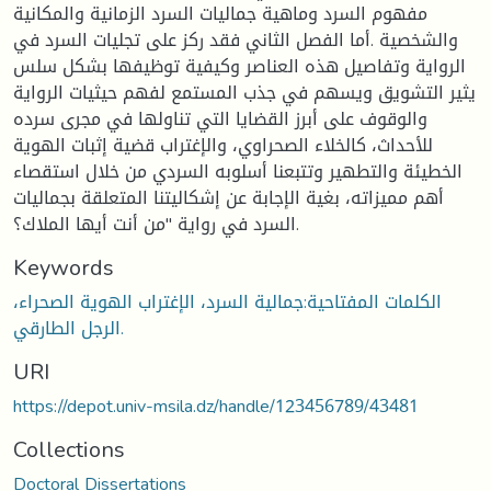
مفهوم السرد وماهية جماليات السرد الزمانية والمكانية
والشخصية .أما الفصل الثاني فقد ركز على تجليات السرد في
الرواية وتفاصيل هذه العناصر وكيفية توظيفها بشكل سلس
يثير التشويق ويسهم في جذب المستمع لفهم حيثيات الرواية
والوقوف على أبرز القضايا التي تناولها في مجرى سرده
للأحداث، كالخلاء الصحراوي، والإغتراب قضية إثبات الهوية
الخطيئة والتطهير وتتبعنا أسلوبه السردي من خلال استقصاء
أهم مميزاته، بغية الإجابة عن إشكاليتنا المتعلقة بجماليات
السرد في رواية "من أنت أيها الملاك؟.
Keywords
الكلمات المفتاحية:جمالية السرد، الإغتراب الهوية الصحراء،
الرجل الطارقي.
URI
https://depot.univ-msila.dz/handle/123456789/43481
Collections
Doctoral Dissertations