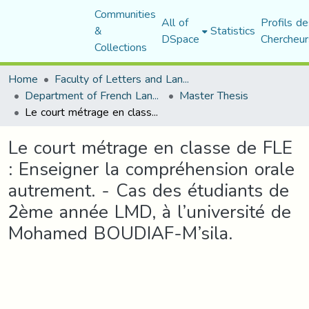
Communities
All of
Profils de
&
Statistics
DSpace
Chercheur
Collections
Home
Faculty of Letters and Languages
Department of French Language and Literature
Master Thesis
Le court métrage en classe de FLE : Enseigner la compréhension orale autrement. - Cas des étudiants de 2ème année LMD, à l’université de Mohamed BOUDIAF-M’sila.
Le court métrage en classe de FLE
: Enseigner la compréhension orale
autrement. - Cas des étudiants de
2ème année LMD, à l’université de
Mohamed BOUDIAF-M’sila.