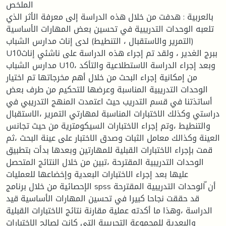
الملخص
بالعربية : هدفت من خلال هذه الدراسة إلى معرفة الأثر الذي
تلعبه الوحدات التدريبية في تحسين بعض المهارات الأساسية
(التمرير والاستقبال ، التنطيط) لدى إناث مدارس الشباب
U10ببرج الغدير ، ولقد تم إجراء هذه الدراسة على ناشئي إناث
مدارس الشباب U10، وبعد إجراء الدراسة الاستطلاعية والتأكد
من إمكانية إجراء البحث من خلال أهم مخرجاتها تم اختيار
الوحدات التدريبية المناسبة وعرضها للتحكيم من طرف بعض
أساتذتنا في قسم التدريب حيث اعتمدت المنهج التدريبي في
دراستي وكذلك الاختبارات المناسبة لمهارتي التمرير ،الاستقبال
والتنطيط ،وتم إجراء الاختبارات السيكومترية من حيث تجانس
العينة وكذالك معامل الثبات وصدق الاختبار على عينة البحث ،ثم
قمت بإجراء الاختبارات القبلية للمهارتين وبعدها بدأت بتطبيق
الوحدات التدريبية المقترحة ،تبين من خلال النتائج المتحصل
عليها بعد إجراء الاختبارات البعدية وإخضاعها للعمليات
الإحصائية من خلال برنامج spss أن ّالوحدات التدريبية المقترحة
قد حققت نجاحا كبيرا في تحسين المهارات الأساسية قيد
الدراسة ،وهذا ما أكدته عملية مقارنة نتائج الاختبارات القبلية
والبعدية للمجموعة التجريبية التي كانت لصالح الاختبارات