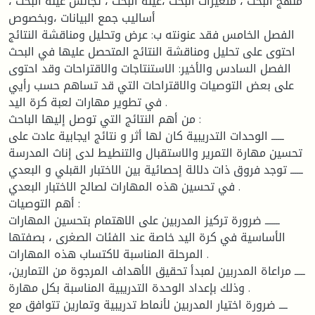
منهج البحث ، متغيرات البحث ،عينة البحث ، تجانس عينة البحث ،
أساليب جمع البيانات ،وبخصوص
الفصل الخامس فقد عنونته ب: عرض وتحليل ومناقشة النتائج
احتوى على تحليل ومناقشة النتائج المتحصل عليها في البحث
الفصل السادس والأخير: الاستنتاجات والاقتراحات وقد احتوى
على بعض التوصيات والاقتراحات التي قد تساهم حسب رأيي
في تطوير مهارات لعبة كرة اليد .
من أهم النتائج التي توصل إليها الباحث :
ــــــ الوحدات التدريبية كان لها أثر و نتائج ايجابية عادت على
تحسين مهارة التمرير والاستقبال والتنطيط لدى إناث المدرسة
ــــــ توجد فروق ذات دلالة إحصائية بين الاختبار القبلي و البعدي
في تحسين هذه المهارات لصالح الاختبار البعدي .
أهم التوصيات :
ـــــــ ضرورة تركيز المدربين على الاهتمام بتحسين المهارات
الأساسية في كرة اليد خاصة عند الفئات الصغرى ، بصفتها
المرحلة المناسبة لاكتساب هذه المهارات .
ـــــ مراعاة المدربين لمبدأ تحقيق الأهداف المرجوة من التمارين،
وذلك بإعداد الوحدة التدريبية المناسبة بكل مهارة .
ــــ ضرورة اختيار المدربين لأنماط تدريبية وتمارين تتوافق مع