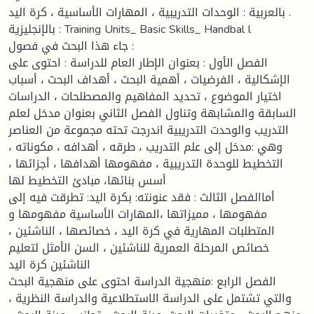
بالعربية : الوحدات التدريبية ، المهارات الأساسية ، كرة اليد .
بالإنجليزية : Training Units_ Basic Skills_ Handbal l
جاء هذا البحث في فصول :
الفصل الأول : بعنوان الإطار العام للدراسة : احتوى على
الإشكالية ، الفرضيات ، أهمية البحث ، أهداف البحث ، أسباب
اختيار الموضوع ، تحديد المفاهيم والمصطلحات ، الدراسات
السابقة والمشابهة وتناول الفصل الثاني بعنوان مدخل لعلم
التدريب والوحدت التدريبية اندرجت تحته مجموعة من العناصر
وهي :مدخل إلى علم التدريب ، طرقه ، أهدافه ، مكوناته ،
التخطيط للوحدة التدريبية ، مفهومها أهدافها ، أجزائها ،
أسس بنائها، مبادئ التخطيط لها
أماالفصل الثالث : فقد عنونته: بكرة اليد: تطرقت فيه إلى
مفهومها ، مميزاتها ،المهارات الأساسية مفهومها و
المتطلبات المهارية في كرة اليد ، خصائصها ، الناشئين ،
خصائص المرحلة العمرية للناشئين ، السن الأمثل لتعليم
الناشئين كرة اليد
الفصل الرابع :منهجية الدراسة احتوى على منهجية البحث
والتي تشتمل على الدراسة الاستطلاعية والدراسة النظرية ،