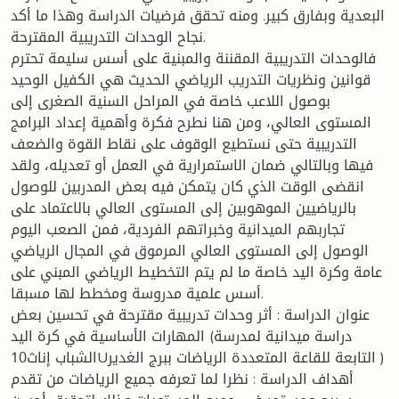
البعدية وبفارق كبير. ومنه تحقق فرضيات الدراسة وهذا ما أكد
نجاح الوحدات التدريبية المقترحة.
فالوحدات التدريبية المقننة والمبنية على أسس سليمة تحترم
قوانين ونظريات التدريب الرياضي الحديث هي الكفيل الوحيد
بوصول اللاعب خاصة في المراحل السنية الصغرى إلى
المستوى العالي، ومن هنا نطرح فكرة وأهمية إعداد البرامج
التدريبية حتى نستطيع الوقوف على نقاط القوة والضعف
فيها وبالتالي ضمان الاستمرارية في العمل أو تعديله، ولقد
انقضى الوقت الذي كان يتمكن فيه بعض المدربين للوصول
بالرياضيين الموهوبين إلى المستوى العالي بالاعتماد على
تجاربهم الميدانية وخبراتهم الفردية، فمن الصعب اليوم
الوصول إلى المستوى العالي المرموق في المجال الرياضي
عامة وكرة اليد خاصة ما لم يتم التخطيط الرياضي المبني على
أسس علمية مدروسة ومخطط لها مسبقا.
عنوان الدراسة : أثر وحدات تدريبية مقترحة في تحسين بعض
المهارات الأساسية في كرة اليد (دراسة ميدانية لمدرسة
الشباب إناث10Uالتابعة للقاعة المتعددة الرياضات ببرج الغدير )
أهداف الدراسة : نظرا لما تعرفه جميع الرياضات من تقدم