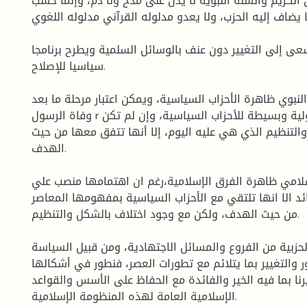
الكريم والسنة النبوية لا يدل على مدح ولا ذم، وإنما حسب
 يضاف إليه الحزب، ولا يعدو مدلوله القرآني مدلوله اللغوي.
ى إلى التغيير دون عنف بالوسائل السلمية ويطرح برنامجا
سياسيا للإصلاح.
لنبوي ظاهرة الأحزاب السياسية، ويمكن اعتبار مرحلة ما بعد
وفاة الرسول r مرحلة ظهور صور أولية وبسيطة للأحزاب السياسية، وإن لم تكن
لتنظيم الذي هي عليه اليوم، إلا أنها تتفق معها من حيث
الهدف.
إسلامي ظاهرة الفرق الإسلامية،رغم ان اهتمامها منصب علي
ئد الا انها تلتقي مع الأحزاب السياسية بمفهومها المعاصر
من حيث الهدف، ولكن مع وجود اختلاف بالشكل والتنظيم.
الحزبية من الفروع والمسائل الاجتهادية، ومن قبيل السياسة
ر والتغيير بما يتلائم مع تطورات العصر، فنطور في أشكالها
ا بما فيه الخير والفائدة مع الحفاظ على الأسس والقواعد
الإسلامية العامة لهذه المنظومة الإسلامية.