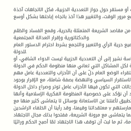
ت أو مستقر حول جواز التعددية الحزبية، فكل الاتجاهات آخذة
مع مرور الوقت، والتغيير هذا آخذ باتجاه إباحتها بشكل أوسع.
 من مقاصد الشريعة المتمثلة بالحرية، وقمع الفساد والظلم
والدكتاتورية وإقرار العدالة المجتمعية.
يع حرية الرأي والتعبير والتجمع بشرط احترام الدستور العام
للدولة.
ة نشير إلى أن التعددية الحزبية ليست الدواء الشافي، أو
 لكل المشاكل التي تعاني منها منظومة الحكم في الدولة
قراء الوضع العام دلّ على أن الأحزاب والتعددية عامل مهم
الاستقرار السياسي والنهضة بصفة شاملة، مع الإقرار بوجود
لات التي تكون فيها الأحزاب عامل توتر وصراع داخل الدولة.
بد أن نؤكد على خصوصية المنظومة الفكرية الإسلامية وأنها
تطبيق لأغنتنا عن الاستعانة بوسائل لا يتماشى كثير منها مع
معتقداتنا وقيمنا، وقد رأينا أن الخلفاء الراشدين y تنوعت أساليب ممارستهم
ا يتماشى مع مرونة الشريعة، ففتحوا بذلك مجال الاجتهاد