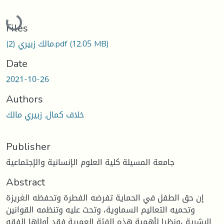
Loading...
Files
(12.05 MB)
مالك زبيري (2).pdf
Date
2021-10-26
Authors
خلاف كمال, زبيري مالك
Publisher
جامعة المسيلة كلية العلوم الإنسانية والإجتماعية
Abstract
إن حق الطفل في الحماية تفرضه الفطرة وتحفظه الغريزة
وتحميه التعاليم السماوية، وتحث عليه وتنظمه القوانين
البشرية ،ونظرا لأهمية هذه الفئة العمرية فقد أولاها الفقه