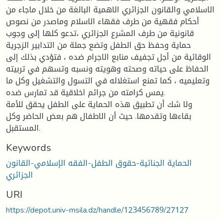
الاسلامي والقانون الجزائري الاهمية البالغة من خلال ماجاء من
أحكام فقهية من طرف فقهاء الاسلام وماصدر من نصوص
قانونية من طرف المشرع الجزائري ،تدعو كلها إلى وجوب
حماية وحفظ حق الطفل وتضع جملة من التدابير الزجرية
الوقائية من أجل تجفيف منابع الاجرام ضده ، فتؤدي بذلك إلى
الحفاظ على حياته وصحته وهويته ونسبه وتسهم في تربيته
وتعليميه ، كما تمنع استغلاله في التسول والتشغيل وكل ما
يمس كرامته من جرائم اخلاقية قد تمارس ضده.
ولا شك أن تطبيق هذه الحماية على الطفل يحقق للأمة
بقاءها وتقدمها. حيث أن الاطفال هم بعض الحاضر وكل
المستقبل.
Keywords
الحماية الجنائية-حقوق الطفل-الفقه الإسلامي-القانون
الجزائري
URI
https://depot.univ-msila.dz/handle/123456789/27127