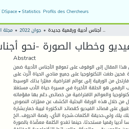
f DSpace
Statistics
Profils des Chercheurs
قصائد الفيديو وخطاب الصورة -نحو أجناس أدبية ورقمية جديدة
جوان 2022
مجلة ا
يديو وخطاب الصورة -نحو أجنا
Abstract
هذا المقال إلى الوقوف على تموقع الأجناس الأدبية ضمن
 .فحين طغت التكنولوجيا على جميع مناحي الحياة أثّرت على
ر،فارتحل من الورقية إلى عوالم افتراضية. مغيّرا بذلك الوسيط
دب الرقمي هو الحلقة الأخيرة في مسيرة حياة الأدب مستغلا
تكنولوجيا والعوالم الافتراضية من خصائص دعّم بها مقوّماته
ول من خلال هذه الورقة البحثية الكشف عن مميّزات النصوص
طبيق على قصائد الفيديو كقصائد الدكتورة لبيبة خمار:بشارة
يلك يلك ولي،حديقة الكلمات،شجرة النأي، رقصة الحروف...الخ
سا أدبيا رقميا مستحدثا، حينما تغدو الكلمة معضّدَة بالصورة