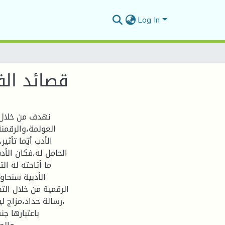
Log In
قصائد الف
نهدف من خلال 
العولمة،والرقمنة
الأدب أيّما تأثي
الحامل له،فكان الأ
ما أتاحته له ال
الأدبية سنحا
الرقمية من خلال الت
،رسالة حداد،مزاج ل
باعتبارها جن