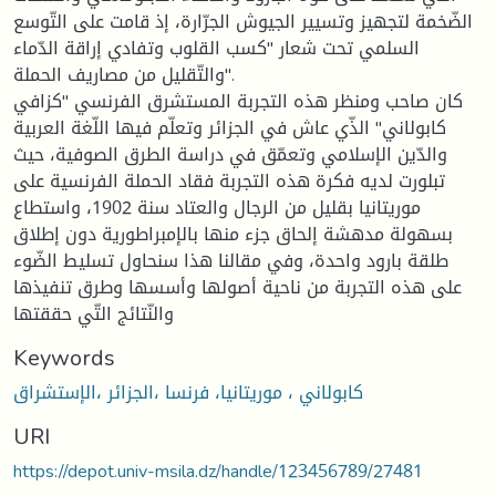
الضّخمة لتجهيز وتسيير الجيوش الجرّارة، إذ قامت على التّوسع
السلمي تحت شعار "كسب القلوب وتفادي إراقة الدّماء
والتّقليل من مصاريف الحملة".
كان صاحب ومنظر هذه التجربة المستشرق الفرنسي "كزافي
كابولاني" الذّي عاش في الجزائر وتعلّم فيها اللّغة العربية
والدّين الإسلامي وتعمّق في دراسة الطرق الصوفية، حيث
تبلورت لديه فكرة هذه التجربة فقاد الحملة الفرنسية على
موريتانيا بقليل من الرجال والعتاد سنة 1902، واستطاع
بسهولة مدهشة إلحاق جزء منها بالإمبراطورية دون إطلاق
طلقة بارود واحدة، وفي مقالنا هذا سنحاول تسليط الضّوء
على هذه التجربة من ناحية أصولها وأسسها وطرق تنفيذها
والنّتائج التّي حققتها
Keywords
كابولاني ، موريتانيا، فرنسا ،الجزائر ،الإستشراق
URI
https://depot.univ-msila.dz/handle/123456789/27481