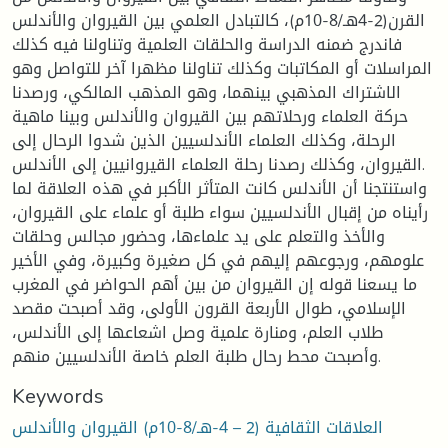
القرن(2-4هـ/8-10م)، كالتبادل العلمي بين القيروان والأندلس
فاندرج ضمنه الدراسة والحلقات العلمية وتناولنا فيه كذلك
المراسلات أو المكاتبات وكذلك تناولنا مظهرا آخر للتواصل وهو
الاشتراك المذهبي بينهما، وهو المذهب المالكي، ورصدنا
حركة العلماء ورحلاتهم بين القيروان والأندلس وبينا ماهية
الرحلة، وكذلك العلماء الأندلسيين الذين شدوا الرحال إلى
القيروان، وكذلك رصدنا رحلة العلماء القيروانيين إلى الأندلس.
واستنتجنا أن الأندلس كانت المتأثر الأكبر في هذه العلاقة لما
رأيناه من إقبال الأندلسيين سواء طلبة أو علماء على القيروان،
والأخذ والتعلم على يد علماءها، وحضور مجالس وحلقات
علومهم، ورجوعهم إليهم في كل صغيرة وكبيرة، وفي الأخير
ما يسعنا قوله إن القيروان من بين أهم الحواضر في المغرب
الإسلامي، طوال الأربعة القرون الأولى، وقد أصبحت مقصد
طلاب العلم، ومنارة علمية وصل اشعاعها إلى الأندلس،
وأصبحت محط رحال طلبة العلم خاصة الأندلسيين منهم.
Keywords
العلاقات الثقافية (2 – 4-هـ/8-10م) القيروان والأندلس