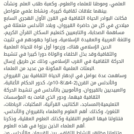
العلمي، وموطنا للعلماء والعلوم، وكعبة طلاب العلم. ونشأت
بينهما علاقات ثقافية كبيرة، ونشاط علمي متواصل.
فكانت البوادر الحياة الثقافية في القرن الأول الهجري السابع
ميلادي في كل من حاضرة القيروان، وبلاد الأندلس متمثلة في
مساهمة الصحابة، والتابعيين كتعليم السكان القرآن الكريم،
واللغة العربية والعقيدة الإسلامية، وبذلوا جهودهم في تثبيت
الدين الإسلامي هناك، وزرعوا أول نواة للحياة العلمية
والثقافية.وقد بذل الخلفاء والولاة دورا كبيرا في تنشيط
الحركة الثقافية في الغرب الإسلامي، وذلك عن طريق إرسال
البعثات العلمية المكونة من عديد من العلماء.
وساهمت عدة عوامل في ازدهار الحياة الثقافية بين القيروان
والأندلس من القرن(2-4هـ/8-10م)، كدور الحكام الأغالبة،
والعبيديين بالقيروان، والأمويين بالأندلس في تنشيط الحركة
الثقافية فيهما، ودور الذي قامت به المؤسسات
التعليمية(المساجد، الكتاتيب القرآنية، المكتبات، الرباطات،
الثغور)، وكذلك: أهم العلوم والعلماء بالقيروان والأندلس،
فتناولنا فيها العلوم االنقلية وكذلك العلوم العقلية، وذكرنا
أهم العلماء الذين برزوا في هذه العلوم.
وتناولنا مظاهر النشاط الثقافي بين القيروان والأندلس من