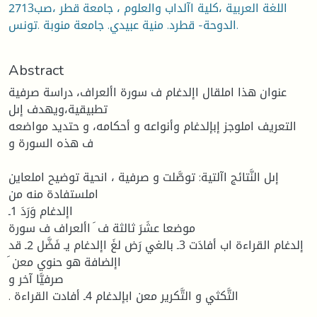
اللغة العربية ،كلية اآلداب والعلوم ، جامعة قطر ،صب2713
.الدوحة- قطرد. منية عبيدي. جامعة منوبة .تونس
Abstract
عنوان هذا املقال اإلدغام ف سورة األعراف، دراسة صرفية
تطبيقية،ويهدف إىل
التعريف املوجز إبإلدغام وأنواعه و أحكامه، و حتديد مواضعه
ف هذه السورة و
إىل النَّتائج اآلتية: توصَّلت و صرفية ، انحية توضيح املعاين
املستفادة منه من
اإلدغام وَرَدَ 1ـ
موضعا عشَرَ ثالثة ف َ األعراف ف سورة
إلدغام القراءة اب أفادَت 3ـ بالغي رَض لغَ اإلدغام يـ فَضَّل 2ـ قد
َ اإلضافة هو حنوي معن
صرفيَّا آخر و
. التَّكثي و التَّكرير معن ابإلدغام 4ـ أفادت القراءة