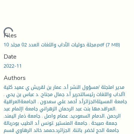
Loading...
Files
(7 MB)
مجلة حوليات الآداب واللغات العدد 02 مجلد 10.pdf
Date
2022-11
Authors
مدير املجلة /مسؤول النشر أ.د. عمار بن لقريش ي عميد كلية
اآلداب واللغات رئيسالتحرير أ.د جمال مجناح, .د عباس بن يحي .
جامعة المسيلةالجزائرأ.د أحمد علي سعدون . الجامعةالعراقية
.العراقد.مها بنت عبد الرحمان الزهراني جامعة اإلمام عبد
الرحمن .الدمام السعوديد. عصام واصل . جامعة ذمار اليمند.
جمعة صبيحة . جامعة المنستير .تونس أ.د الطيب بودربالة
جامعة الحج لخضر. باتنة. الجزائرد.حممد خالد الرهاوي قسم