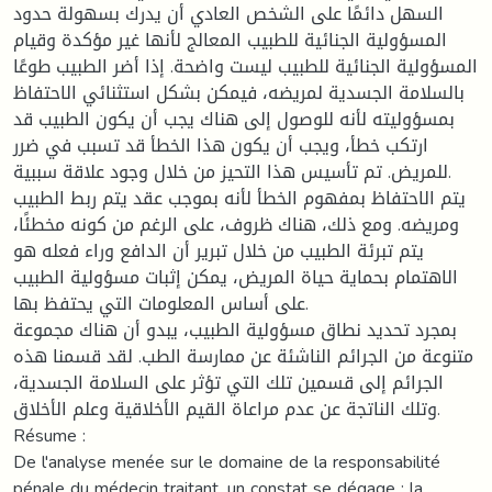
السهل دائمًا على الشخص العادي أن يدرك بسهولة حدود
المسؤولية الجنائية للطبيب المعالج لأنها غير مؤكدة وقيام
المسؤولية الجنائية للطبيب ليست واضحة. إذا أضر الطبيب طوعًا
بالسلامة الجسدية لمريضه، فيمكن بشكل استثنائي الاحتفاظ
بمسؤوليته لأنه للوصول إلى هناك يجب أن يكون الطبيب قد
ارتكب خطأ، ويجب أن يكون هذا الخطأ قد تسبب في ضرر
للمريض. تم تأسيس هذا التحيز من خلال وجود علاقة سببية.
يتم الاحتفاظ بمفهوم الخطأ لأنه بموجب عقد يتم ربط الطبيب
ومريضه. ومع ذلك، هناك ظروف، على الرغم من كونه مخطئًا،
يتم تبرئة الطبيب من خلال تبرير أن الدافع وراء فعله هو
الاهتمام بحماية حياة المريض، يمكن إثبات مسؤولية الطبيب
على أساس المعلومات التي يحتفظ بها.
بمجرد تحديد نطاق مسؤولية الطبيب، يبدو أن هناك مجموعة
متنوعة من الجرائم الناشئة عن ممارسة الطب. لقد قسمنا هذه
الجرائم إلى قسمين تلك التي تؤثر على السلامة الجسدية،
وتلك الناتجة عن عدم مراعاة القيم الأخلاقية وعلم الأخلاق.
Résume :
De l'analyse menée sur le domaine de la responsabilité
pénale du médecin traitant, un constat se dégage : la