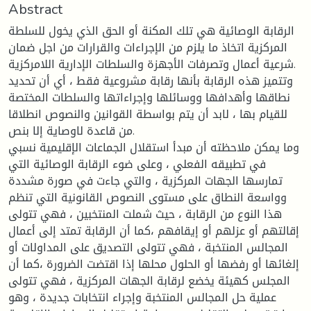
Abstract
الرقابة الوصائية هي تلك المكنة أو الحق الذي يخول للسلطة
المركزية اتخاذ ما يلزم من الإجراءات والقرارات من اجل ضمان
شرعية أعمال وتصرفات الأجهزة والسلطات الإدارية اللامركزية.
وتتميز هذه الرقابة بأنها رقابة مشروعية فقط ، أي أن تحديد
نطاقها وأهدافها ووسائلها وإجراءاتها والسلطات المختصة
للقيام بها ، لابد أن يتم بواسطة القوانين والنصوص انطلاقا
من قاعدة لاوصاية إلا بنص.
وما يمكن ملاحظته أن مبدأ استقلال الجماعات الإقليمية نسبي
في تطبيقه الفعلي ، وعلى ضوء الرقابة الوصائية التي
تمارسها الجهات المركزية ، والتي جاءت في صورة مشددة
وواسعة النطاق على مستوى النصوص القانونية التي تنظم
هذا النوع من الرقابة ، حيث شملت المنتخبين ، فهي تتولى
إقالتهم أو عزلهم أو إيقافهم ،كما أن الرقابة تمتد إلى أعمال
المجالس المنتخبة ، فهي تتولى التصديق على المداولات أو
إلغائها أو رفضها أو الحلول محلها إذا اقتضت الضرورة ،كما أن
المجلس كهيئة يخضع لرقابة الجهات المركزية ، فهي تتولى
عملية حل المجالس المنتخبة وإجراء انتخابات جديدة ، وهو