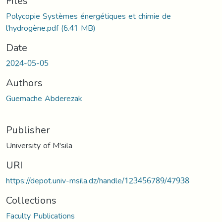
oading...
Files
Polycopie Systèmes énergétiques et chimie de
l’hydrogène.pdf
(6.41 MB)
Date
2024-05-05
Authors
Guemache Abderezak
Publisher
University of M'sila
URI
https://depot.univ-msila.dz/handle/123456789/47938
Collections
Faculty Publications