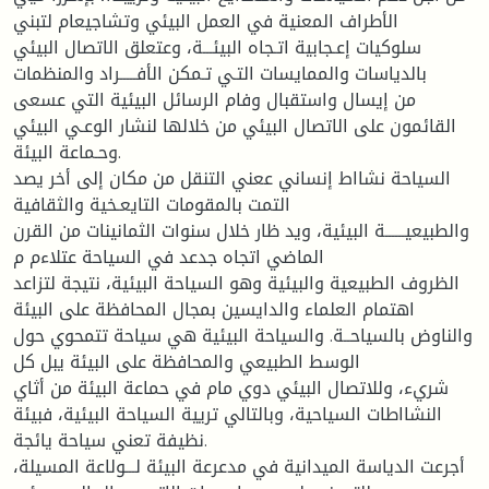
الأطراف المعنية في العمل البيئي وتشاجيعام لتبني
سلوكيات إعـجابية اتـجاه البيئـــة، وعتعلق الاتصال البيئي
بالدياسات والممايسات التـي تـمكن الأفـــــراد والمنظمات
من إيسال واستقبال وفام الرسائل البيئية التي عسعى
القائمون على الاتصال البيئي من خلالها لنشار الوعـي البيئي
وحـماعة البيئة.
السياحة نشااط إنساني ععني التنقل من مكان إلى أخر يصد
التمت بالمقومات التايعـخية والثقافية
والطبيعيــــــة البيئية، ويد ظار خلال سنوات الثمانينات من القرن
الماضي اتجاه جدعد في السياحة عتلاءم م
الظروف الطبيعية والبيئية وهو السياحة البيئية، نتيجة لتزاعد
اهتمام العلماء والدايسين بمجال المحافظة على البيئة
والناوض بالسياحــة. والسياحة البيئية هي سياحة تتمحوي حول
الوسط الطبيعي والمحافظة على البيئة يبل كل
شريء، وللاتصال البيئي دوي مام في حماعة البيئة من أثاي
النشااطات السياحية، وبالتالي تريية السياحة البيئية، فبيئة
نظيفة تعني سياحة يائجة.
أجرعت الدياسة الميدانية في مدعرعة البيئة لـــولاعة المسيلة،