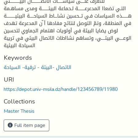
للتعرف علــــى سياســـــات الاتصـــــــــال البيــــــــــئي
التـي تضعاا المدعرعـــــــة لـحماعة البيئـــــــة ومدى مساهـمة
هــــــذه السياسات فـي تــحسين نشاـــاط السياحــــة البيئيـــــــــة
في المنطقة، وتمّ التوصل لنتائج مفادها أ ّن المدعرعة تهدف
لوض يضايا البيئة في أولويات اهتمام الجماوي لتحسين
الوعــــي البيئــــي، وتساهم نشااطات الاتصال البيئي في تريية
السياحة البيئية
Keywords
الاتصال -البيئة - ترقية- السياحة
URI
https://depot.univ-msila.dz/handle/123456789/11980
Collections
Master Thesis
Full item page