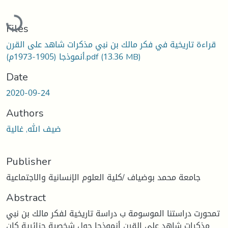
Loading...
Files
قراءة تاريخية في فكر مالك بن نبي مذكرات شاهد على القرن
(13.36 MB)
أنموذجا (1905-1973م).pdf
Date
2020-09-24
Authors
ضيف الله, غالية
Publisher
جامعة محمد بوضياف /كلية العلوم الإنسانية والاجتماعية
Abstract
تمحورت دراستنا الموسومة ب دراسة تاريخية لفكر مالك بن نبي
مذكرات شاهد على القرن أنموذجا حول شخصية جزائرية كان