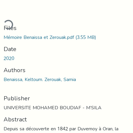
ading...
Files
Mémoire Benaissa et Zerouak.pdf
(3.55 MB)
Date
2020
Authors
Benaissa, Keltoum. Zerouak, Samia
Publisher
UNIVERSITE MOHAMED BOUDIAF - M’SILA
Abstract
Depuis sa découverte en 1842 par Duvernoy à Oran, la