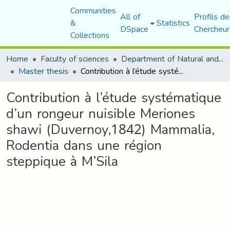
Communities
All of
Profils de
&
Statistics
DSpace
Chercheur
Collections
Home
Faculty of sciences
Department of Natural and Life Sciences
Master thesis
Contribution à l’étude systématique d’un rongeur nuisible Meriones shawi (Duvernoy,1842) Mammalia, Rodentia dans une région steppique à M’Sila
Contribution à l’étude systématique
d’un rongeur nuisible Meriones
shawi (Duvernoy,1842) Mammalia,
Rodentia dans une région
steppique à M’Sila